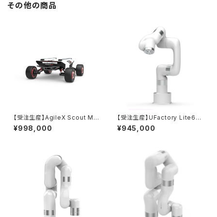
その他の商品
【受注生産】AgileX Scout Min
【受注生産】UFactory Lite6
i オフロード版
卓上サイズの小型ロボットアー
¥998,000
¥945,000
ム